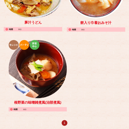
豚汁うどん
餅入り巾着おみそ汁
25分
25分
根野菜の味噌雑煮風(治部煮風)
15分
1