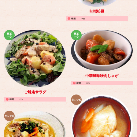
味噌松風
45分
中華風味噌肉じゃが
30分
ご馳走サラダ
15分