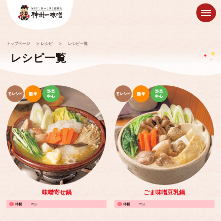
トップページ
>
レシピ
>
レシピ一覧
レシピ一覧
味噌寄せ鍋
ごま味噌豆乳鍋
20分
25分