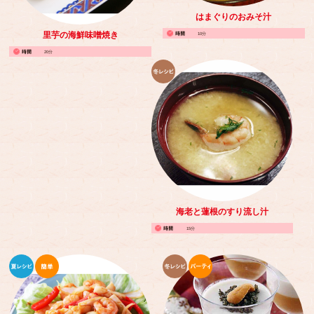
はまぐりのおみそ汁
里芋の海鮮味噌焼き
10分
20分
海老と蓮根のすり流し汁
15分