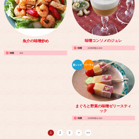
味噌コンソメのジュレ
魚介の味噌炒め
冷却時間除き20分
20分
まぐろと野菜の味噌ゼリースティ
ック
冷却時間除き15分
1
2
3