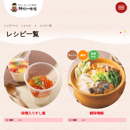
トップページ
>
レシピ
>
レシピ一覧
レシピ一覧
味噌入りすし飯
鯖味噌鍋
15分
20分