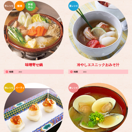
味噌寄せ鍋
冷やしエスニックおみそ汁
20分
20分