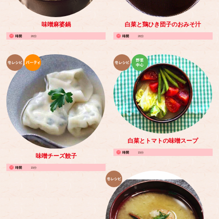
味噌麻婆鍋
白菜と鶏ひき団子のおみそ汁
20分
20分
白菜とトマトの味噌スープ
15分
味噌チーズ餃子
15分