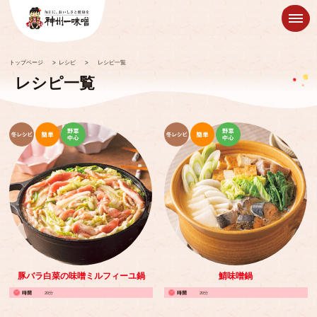
トップページ
>
レシピ
>
レシピ一覧
レシピ一覧
豚バラ白菜の味噌ミルフィーユ鍋
鯖味噌鍋
20分
20分