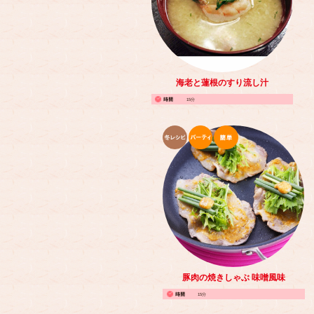
海老と蓮根のすり流し汁
15分
豚肉の焼きしゃぶ 味噌風味
15分