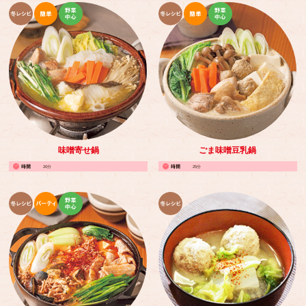
味噌寄せ鍋
ごま味噌豆乳鍋
20分
25分