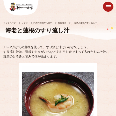
トップページ
>
レシピ
>
料理の種類から探す
>
お味噌汁
>
海老と蓮根のすり流し汁
海老と蓮根のすり流し汁
11～2月が旬の蓮根を使って、すり流し汁はいかがでしょう。
すり流し汁は、蓮根やじゃがいもなどをおろし金ですって入れたおみそ汁。
野菜のとろみと甘みで体が温まります。