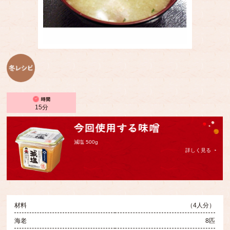
15分
減塩 500g
詳しく見る
材料
（4人分）
海老
8匹