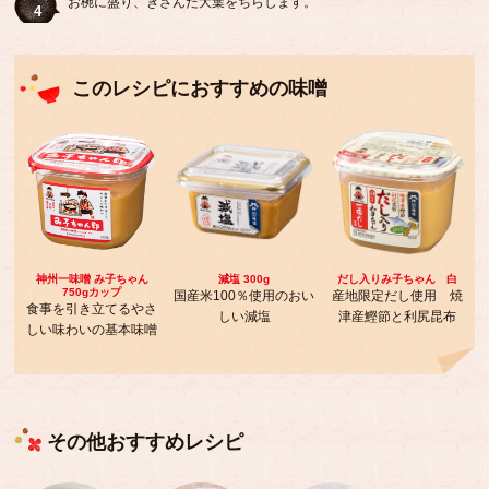
お椀に盛り、きざんだ大葉をちらします。
4
このレシピにおすすめの味噌
神州一味噌 み子ちゃん
減塩 300g
だし入りみ子ちゃん 白
750gカップ
国産米100％使用のおい
産地限定だし使用 焼
食事を引き立てるやさ
しい減塩
津産鰹節と利尻昆布
しい味わいの基本味噌
その他おすすめレシピ