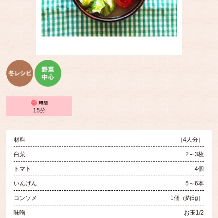
15分
材料
（4人分）
白菜
2～3枚
トマト
4個
いんげん
5～6本
コンソメ
1個（約5g）
味噌
お玉1/2