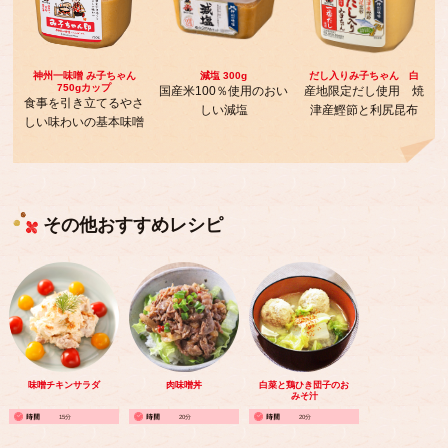
神州一味噌 み子ちゃん
減塩 300g
だし入りみ子ちゃん 白
750gカップ
国産米100％使用のおい
産地限定だし使用 焼
食事を引き立てるやさ
しい減塩
津産鰹節と利尻昆布
しい味わいの基本味噌
その他おすすめレシピ
味噌チキンサラダ
肉味噌丼
白菜と鶏ひき団子のお
みそ汁
15分
20分
20分