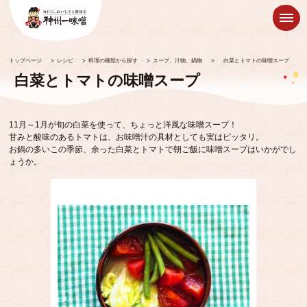
トップページ
>
レシピ
>
料理の種類から探す
>
スープ、汁物、鍋物
>
白菜とトマトの味噌スープ
白菜とトマトの味噌スープ
11月～1月が旬の白菜を使って、ちょっと洋風な味噌スープ！
甘みと酸味のあるトマトは、お味噌汁の具材としても実はピッタリ。
お鍋の多いこの季節、余った白菜とトマトで朝ご飯に味噌スープはいかがでし
ょうか。