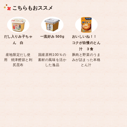
こちらもおススメ
だし入りみ子ちゃ
一流好み 500g
おいしいね！！
ん 白
コクが自慢のとん
汁 ３食
産地限定だし使
国産原料100％の
豚肉と野菜のうま
用 焼津鰹節と利
素材の風味を活か
みが詰まった本格
尻昆布
した逸品
とん汁