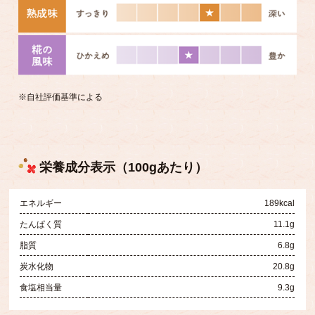
※自社評価基準による
栄養成分表示（100gあたり）
エネルギー
189kcal
たんぱく質
11.1g
脂質
6.8g
炭水化物
20.8g
食塩相当量
9.3g