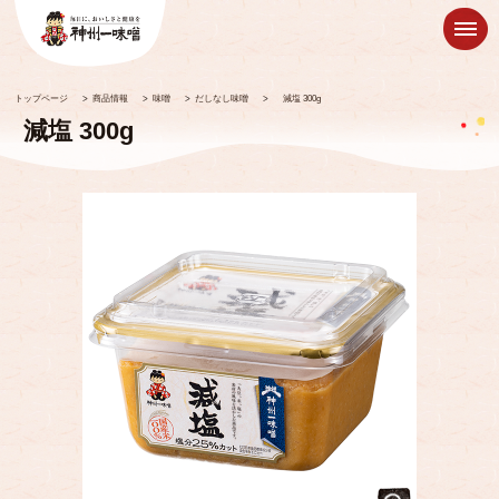
トップページ
>
商品情報
>
味噌
>
だしなし味噌
>
減塩 300g
減塩 300g