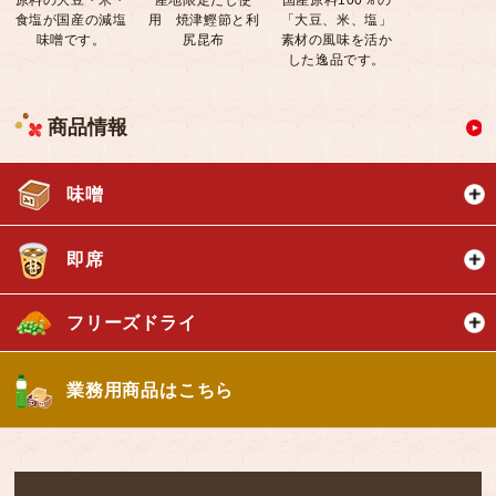
食塩が国産の減塩
用 焼津鰹節と利
「大豆、米、塩」
味噌です。
尻昆布
素材の風味を活か
した逸品です。
商品情報
味噌
即席
フリーズドライ
業務用商品はこちら