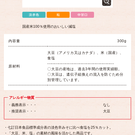
国産米100％使用のおいしい減塩
内容量
300g
大豆（アメリカ又はカナダ）、米（国産）、
食塩
‐‐‐‐‐‐‐‐‐‐‐‐‐‐‐‐‐‐‐‐‐‐‐‐‐‐‐‐‐‐‐‐‐‐‐‐‐‐‐‐‐‐‐‐‐‐‐‐
原材料
〇大豆の産地は、過去3年間の使用実績順。
〇大豆は、遺伝子組換えの混入を防ぐため分
別管理しています。
アレルギー物質
・義務表示・・・
なし
・推奨表示・・・
大豆
・七訂日本食品標準成分表の淡色辛みそに比べ食塩を25％カット。
・「大豆、米、塩」の素材の風味を活かした商品です。