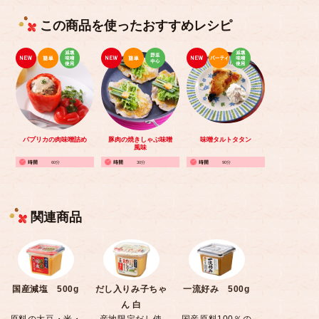
この商品を使ったおすすめレシピ
パプリカの肉味噌詰め
豚肉の焼きしゃぶ味噌
味噌タルトタタン
風味
60分
30分
90分
関連商品
国産減塩 500g
だし入りみ子ちゃ
一流好み 500g
ん 白
原料の大豆・米・
産地限定だし使
国産原料100％の