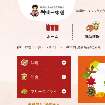
味噌造り１００年の
神州一味噌 コーポレートサイト
2018年秋冬新商品のご案内
>
味噌
即席
フリーズドライ