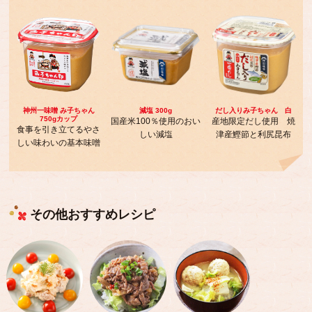
神州一味噌 み子ちゃん
減塩 300g
だし入りみ子ちゃん 白
750gカップ
国産米100％使用のおい
産地限定だし使用 焼
食事を引き立てるやさ
しい減塩
津産鰹節と利尻昆布
しい味わいの基本味噌
その他おすすめレシピ