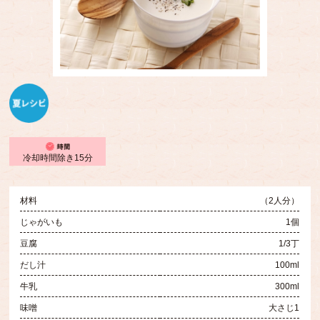
冷却時間除き15分
材料
（2人分）
じゃがいも
1個
豆腐
1/3丁
だし汁
100ml
牛乳
300ml
味噌
大さじ1