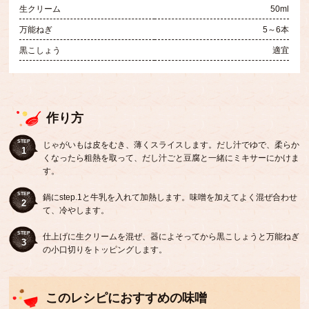
生クリーム
50ml
万能ねぎ
5～6本
黒こしょう
適宜
作り方
STEP
じゃがいもは皮をむき、薄くスライスします。だし汁でゆで、柔らか
1
くなったら粗熱を取って、だし汁ごと豆腐と一緒にミキサーにかけま
す。
STEP
鍋にstep.1と牛乳を入れて加熱します。味噌を加えてよく混ぜ合わせ
2
て、冷やします。
STEP
仕上げに生クリームを混ぜ、器によそってから黒こしょうと万能ねぎ
3
の小口切りをトッピングします。
このレシピにおすすめの味噌