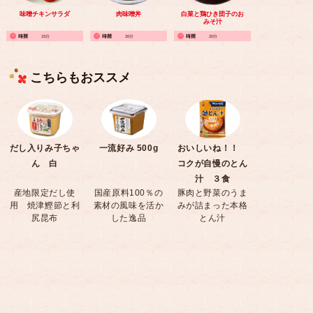
味噌チキンサラダ
肉味噌丼
白菜と鶏ひき団子のお
みそ汁
15分
20分
20分
こちらもおススメ
だし入りみ子ちゃ
一流好み 500g
おいしいね！！
ん 白
コクが自慢のとん
汁 ３食
産地限定だし使
国産原料100％の
豚肉と野菜のうま
用 焼津鰹節と利
素材の風味を活か
みが詰まった本格
尻昆布
した逸品
とん汁