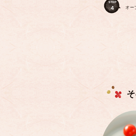
STEP
4
オー
そ