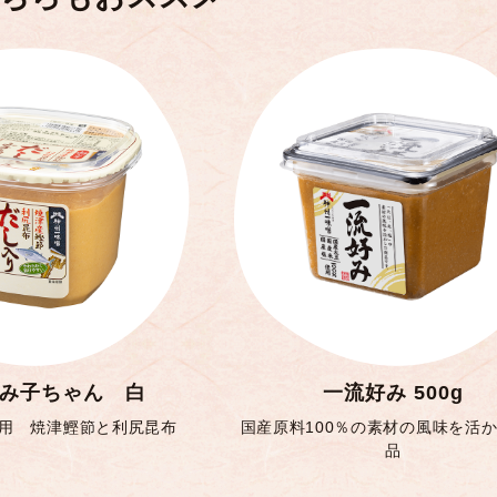
み子ちゃん 白
一流好み 500g
用 焼津鰹節と利尻昆布
国産原料100％の素材の風味を活
品