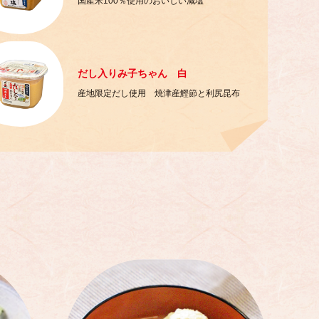
国産米100％使用のおいしい減塩
だし入りみ子ちゃん 白
産地限定だし使用 焼津産鰹節と利尻昆布