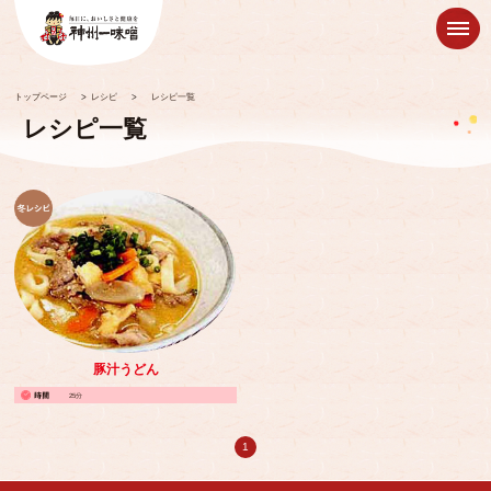
トップページ
>
レシピ
>
レシピ一覧
レシピ一覧
豚汁うどん
25分
1