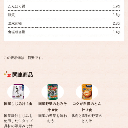
たんぱく質
1.9g
脂質
1.6g
炭水化物
2.3g
食塩相当量
1.4g
この表示値は、目安です。
関連商品
国産しじみ汁 4食
国産野菜のおみそ
コクが自慢のとん
汁 8食
汁 3食
国産殻付しじみを
国産の野菜を味わ
豚肉と5種の野菜の
使用した生タイプ
おう。
とん汁
具材の即席みそ汁