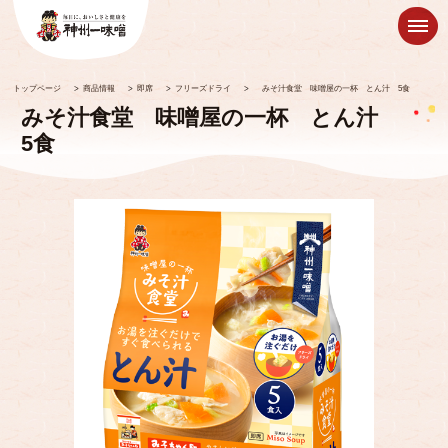
トップページ
>
商品情報
>
即席
>
フリーズドライ
>
みそ汁食堂 味噌屋の一杯 とん汁 5食
みそ汁食堂 味噌屋の一杯 とん汁
5食