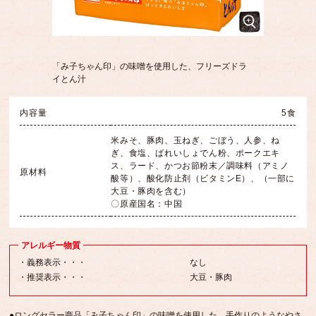
「み子ちゃん印」の味噌を使用した、フリーズドラ
イとん汁
内容量
5食
米みそ、豚肉、玉ねぎ、ごぼう、人参、ね
ぎ、食塩、ばれいしょでん粉、ポークエキ
ス、ラード、かつお節粉末／調味料（アミノ
原材料
酸等）、酸化防止剤（ビタミンE）、（一部に
大豆・豚肉を含む）
〇原産国名：中国
アレルギー物質
・義務表示・・・
なし
・推奨表示・・・
大豆・豚肉
●ロングセラー商品「み子ちゃん印」の味噌を使用した、手作りのようなやさ