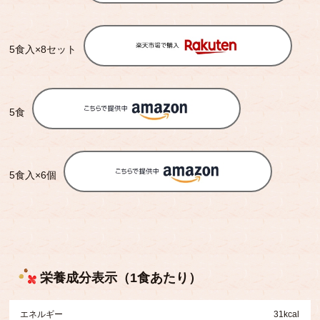
5食入×8セット
5食
5食入×6個
栄養成分表示（1食あたり）
エネルギー
31kcal