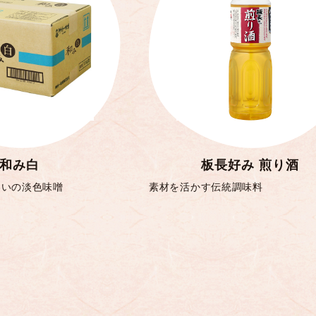
和み白
板長好み 煎り酒
わいの淡色味噌
素材を活かす伝統調味料