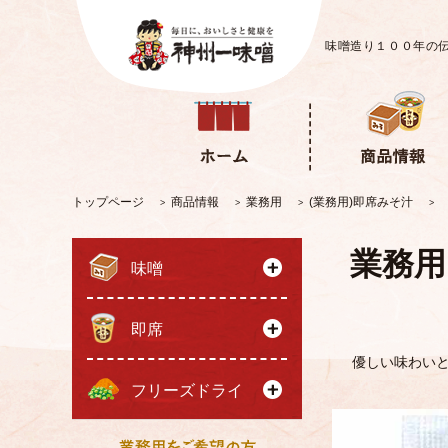
味噌造り１００年の
トップページ
商品情報
業務用
(業務用)即席みそ汁
>
>
>
>
業務用
味噌
即席
優しい味わい
フリーズドライ