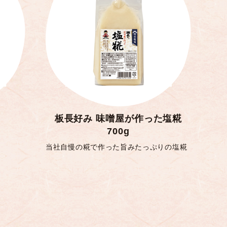
板長好み 味噌屋が作った塩糀
700g
当社自慢の糀で作った旨みたっぷりの塩糀