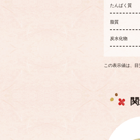
たんぱく質
脂質
炭水化物
この表示値は、目
関