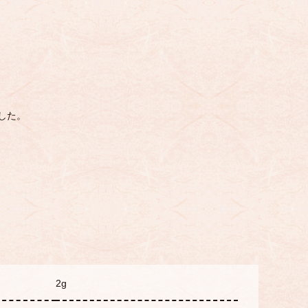
した。
2g