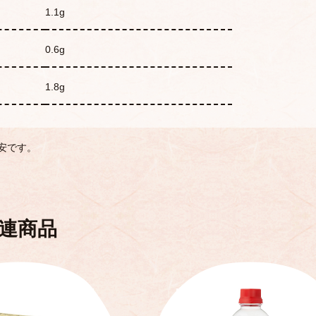
1.1g
0.6g
1.8g
安です。
連商品