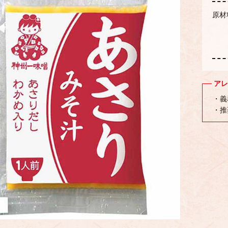
原材
アレ
・義
・推