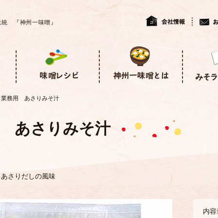
伝統 『神州一味噌』
業務用 あさりみそ汁
 あさりみそ汁
とあさりだしの風味
内容