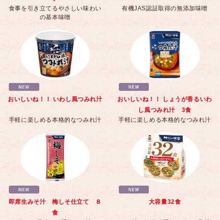
食事を引き立てるやさしい味わい
有機JAS認証取得の無添加味噌
の基本味噌
おいしいね！！ いわし風つみれ汁
おいしいね！！ しょうが香るいわ
し風つみれ汁 3食
手軽に楽しめる本格的なつみれ汁
手軽に楽しめる本格的なつみれ汁
即席生みそ汁 梅しそ仕立て ８
大容量32食
食