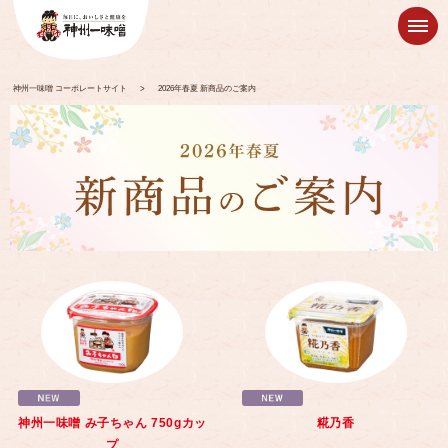
神州一味噌 コーポレートサイト
>
2026年春夏 新商品のご案内
神州一味噌 み子ちゃん 750gカッ
糀乃香
プ