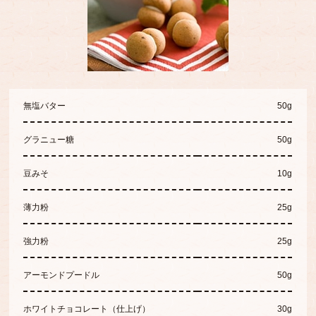
無塩バター
50g
グラニュー糖
50g
豆みそ
10g
薄力粉
25g
強力粉
25g
アーモンドプードル
50g
ホワイトチョコレート（仕上げ）
30g