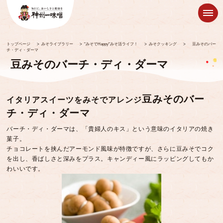
トップページ
>
みそライブラリー
>
"みそでHappy"みそ活ライフ！
>
みそクッキング
>
豆みそのバー
チ・ディ・ダーマ
豆みそのバーチ・ディ・ダーマ
豆みそのバー
イタリアスイーツをみそでアレンジ
チ・ディ・ダーマ
バーチ・ディ・ダーマは、「貴婦人のキス」という意味のイタリアの焼き
菓子。
チョコレートを挟んだアーモンド風味が特徴ですが、さらに豆みそでコク
を出し、香ばしさと深みをプラス。キャンディー風にラッピングしてもか
わいいです。