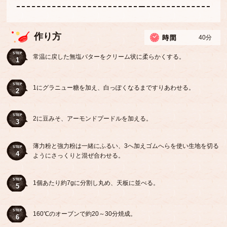
作り方
40分
STEP
常温に戻した無塩バターをクリーム状に柔らかくする。
1
STEP
1にグラニュー糖を加え、白っぽくなるまですりあわせる。
2
STEP
2に豆みそ、アーモンドプードルを加える。
3
薄力粉と強力粉は一緒にふるい、3へ加えゴムへらを使い生地を切る
STEP
4
ようにさっくりと混ぜ合わせる。
STEP
1個あたり約7gに分割し丸め、天板に並べる。
5
STEP
160℃のオーブンで約20～30分焼成。
6