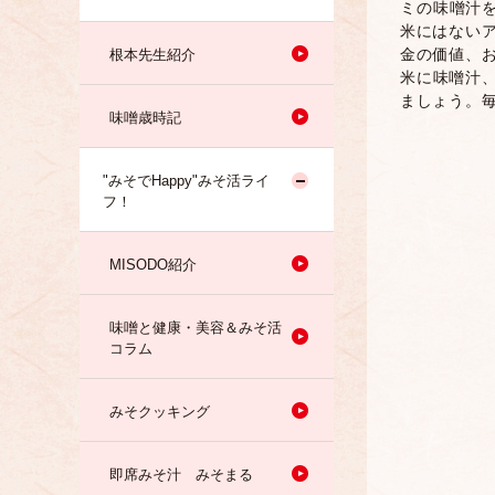
ミの味噌汁
米にはない
金の価値、
根本先生紹介
米に味噌汁
ましょう。
味噌歳時記
"みそでHappy"みそ活ライ
フ！
MISODO紹介
味噌と健康・美容＆みそ活
コラム
みそクッキング
即席みそ汁 みそまる