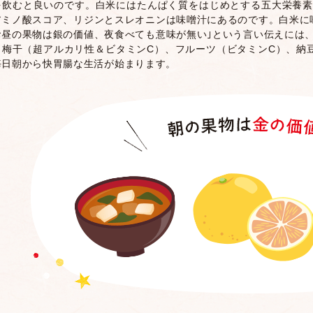
を飲むと良いのです。白米にはたんぱく質をはじめとする五大栄養素
アミノ酸スコア、リジンとスレオニンは味噌汁にあるのです。白米に味
お昼の果物は銀の価値、夜食べても意味が無い｣という言い伝えには、
、梅干（超アルカリ性＆ビタミンC）、フルーツ（ビタミンC）、納豆
毎日朝から快胃腸な生活が始まります。