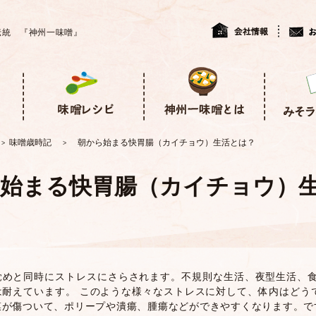
伝統 『神州一味噌』
味噌歳時記
朝から始まる快胃腸（カイチョウ）生活とは？
>
>
始まる快胃腸（カイチョウ）
覚めと同時にストレスにさらされます。不規則な生活、夜型生活、
は耐えています。 このような様々なストレスに対して、体内はどう
膜が傷ついて、ポリープや潰瘍、腫瘍などができやすくなります。で