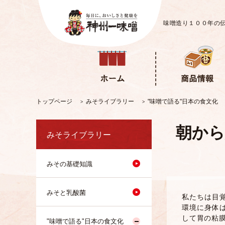
味噌造り１００年の
トップページ
みそライブラリー
"味噌で語る"日本の食文化
>
>
朝から
みそライブラリー
みその基礎知識
みそと乳酸菌
私たちは目
環境に身体
して胃の粘
"味噌で語る"日本の食文化