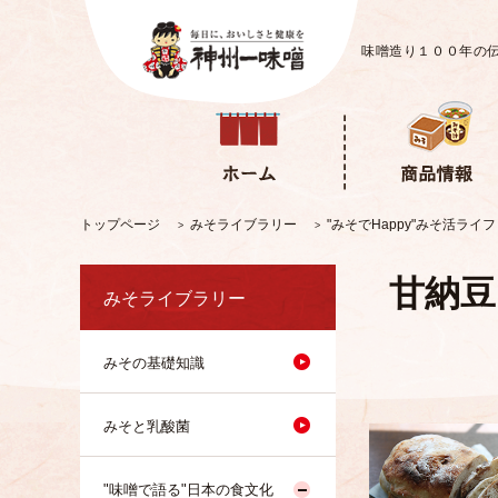
味噌造り１００年の
トップページ
みそライブラリー
"みそでHappy"みそ活ライ
>
>
甘納豆
みそライブラリー
みその基礎知識
みそと乳酸菌
"味噌で語る"日本の食文化