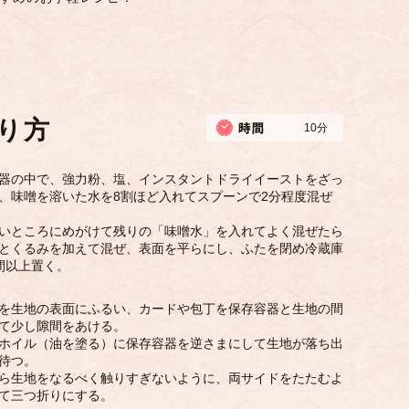
り方
10分
器の中で、強力粉、塩、インスタントドライイーストをざっ
、味噌を溶いた水を8割ほど入れてスプーンで2分程度混ぜ
いところにめがけて残りの「味噌水」を入れてよく混ぜたら
とくるみを加えて混ぜ、表面を平らにし、ふたを閉め冷蔵庫
間以上置く。
を生地の表面にふるい、カードや包丁を保存容器と生地の間
て少し隙間をあける。
ホイル（油を塗る）に保存容器を逆さまにして生地が落ち出
待つ。
ら生地をなるべく触りすぎないように、両サイドをたたむよ
て三つ折りにする。