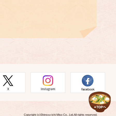
Copyright (c)Shinsyu-ichi Miso Co., Ltd.All rights reserved.