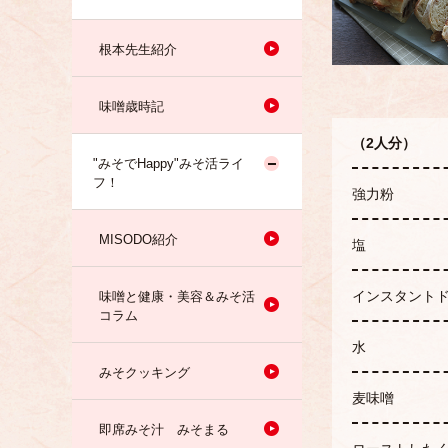
根本先生紹介
味噌歳時記
（2人分）
"みそでHappy"みそ活ライ
フ！
強力粉
MISODO紹介
塩
インスタント
味噌と健康・美容＆みそ活
コラム
水
みそクッキング
麦味噌
即席みそ汁 みそまる