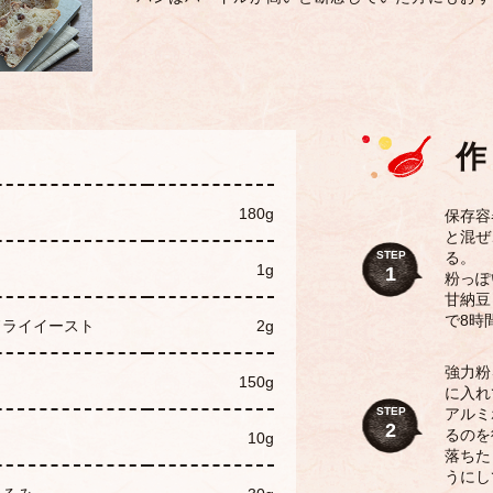
作
180g
保存容
と混ぜ
STEP
る。
1g
1
粉っぽ
甘納豆
で8時
ドライイースト
2g
強力粉
150g
に入れ
STEP
アルミ
2
るのを
10g
落ちた
うにし