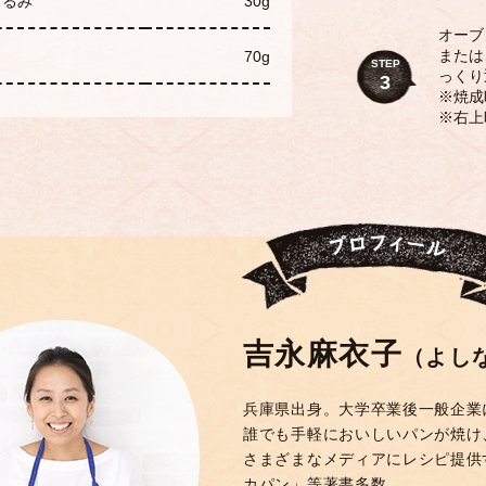
くるみ
30g
オーブ
または
70g
STEP
っくり
3
※焼成
※右上
吉永麻衣子
（よし
兵庫県出身。大学卒業後一般企業に
誰でも手軽においしいパンが焼け
さまざまなメディアにレシピ提供
カパン」等著書多数。