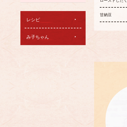
ローストした
甘納豆
レシピ
み子ちゃん