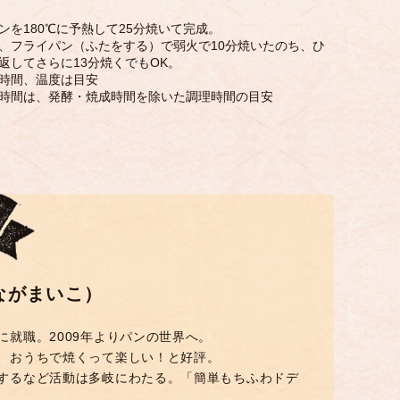
ンを180℃に予熱して25分焼いて完成。
、フライパン（ふたをする）で弱火で10分焼いたのち、ひ
返してさらに13分焼くでもOK。
時間、温度は目安
時間は、発酵・焼成時間を除いた調理時間の目安
ながまいこ）
就職。2009年よりパンの世界へ。
、おうちで焼くって楽しい！と好評。
するなど活動は多岐にわたる。「簡単もちふわドデ