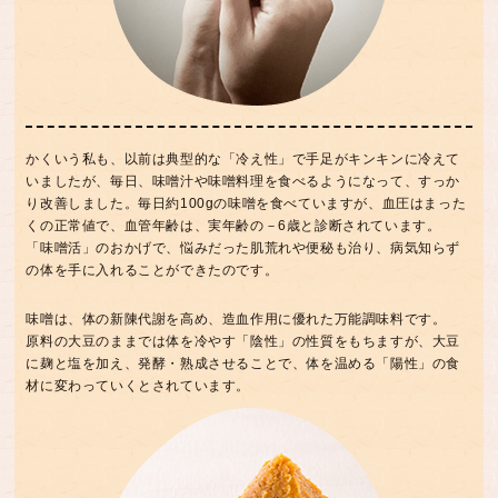
かくいう私も、以前は典型的な「冷え性」で手足がキンキンに冷えて
いましたが、毎日、味噌汁や味噌料理を食べるようになって、すっか
り改善しました。毎日約100gの味噌を食べていますが、血圧はまった
くの正常値で、血管年齢は、実年齢の－6歳と診断されています。
「味噌活」のおかげで、悩みだった肌荒れや便秘も治り、病気知らず
の体を手に入れることができたのです。
味噌は、体の新陳代謝を高め、造血作用に優れた万能調味料です。
原料の大豆のままでは体を冷やす「陰性」の性質をもちますが、大豆
に麹と塩を加え、発酵・熟成させることで、体を温める「陽性」の食
材に変わっていくとされています。