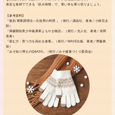
身近な食材でできる「鉄火味噌」で、寒い冬を乗り切りましょう。
【参考資料】
『復刻 軍隊調理法―元祖男の料理 』（発行／講談社、著者／小林完太
郎）
『満蒙開拓青少年義勇軍よもやま物語』（発行／光人社、著者／長岡
喜春）
『産む力・育つ力を高める食養』（発行／WAVE出版、著者／齊藤典
加）
『みそ知り博士のQ&A50』（発行／みそ健康づくり委員会）