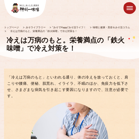
トップページ
>
みそライブラリー
>
"みそでHappy"みそ活ライフ！
>
味噌と健康・美容＆みそ活コラム
>
冷えは万病のもと。栄養満点の「鉄火味噌」で冷え対策を！
冷えは万病のもと。栄養満点の「鉄火
味噌」で冷え対策を！
「冷えは万病のもと」といわれる通り、体の冷えを放っておくと、肩
こりや腰痛、便秘、肌荒れ、イライラ、不眠のほか、免疫力を低下さ
せ、さまざまな病気を引き起こす要因になりますので、注意が必要で
す。