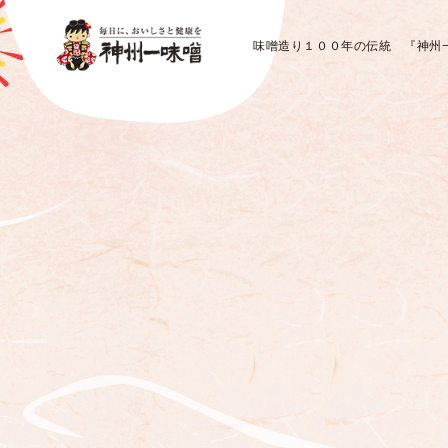
味噌造り１００年の伝統 『神州