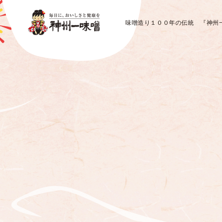
味噌造り１００年の伝統 『神州